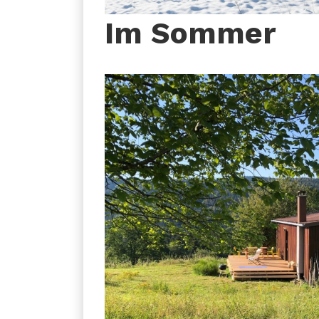
Im Sommer