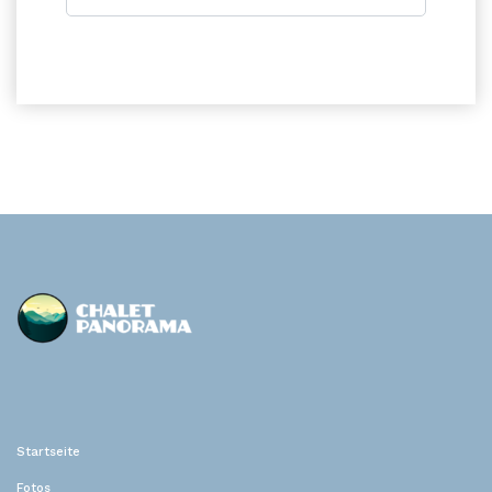
Chalet Panorama
Location de vacances
Startseite
Fotos